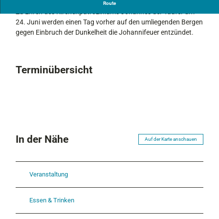
Bergfeuer
Route
Zu Ehren des Kirchenpatroziniums Johannes der Täufer am
24. Juni werden einen Tag vorher auf den umliegenden Bergen
gegen Einbruch der Dunkelheit die Johannifeuer entzündet.
Terminübersicht
In der Nähe
Auf der Karte anschauen
Veranstaltung
Essen & Trinken