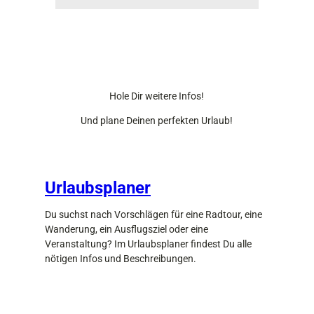
r
t
s
a
u
s
w
Hole Dir weitere Infos!
a
h
Und plane Deinen perfekten Urlaub!
l
:
Urlaubsplaner
Du suchst nach Vorschlägen für eine Radtour, eine
Wanderung, ein Ausflugsziel oder eine
Veranstaltung? Im Urlaubsplaner findest Du alle
nötigen Infos und Beschreibungen.