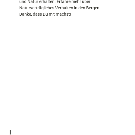
und Natur erhalten. Erfahre mehr über
Naturverträgliches Verhalten in den Bergen.
Danke, dass Du mit machst!
P
r
o
s
Zugs
pitz R