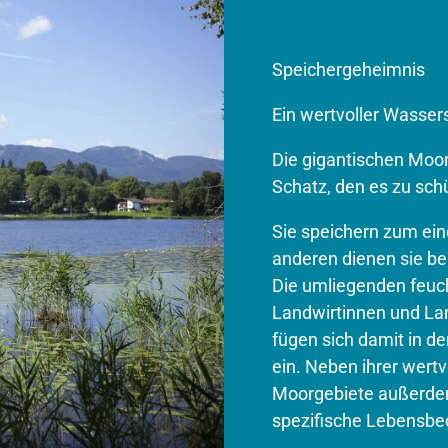
Speichergeheimnis
Ein wertvoller Wasser
Die gigantischen Moo
Schatz, den es zu schü
Sie speichern zum ei
anderen dienen sie bei
Die umliegenden feu
Landwirtinnen und La
fügen sich damit in de
ein. Neben ihrer wert
Moorgebiete außerdem
spezifische Lebensbe