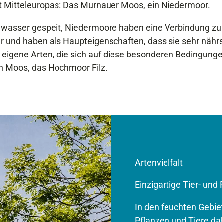
t Mitteleuropas: Das Murnauer Moos, ein Niedermoor.
asser gespeit, Niedermoore haben eine Verbindung z
ber und haben als Haupteigenschaften, dass sie sehr näh
 eigene Arten, die sich auf diese besonderen Bedingunge
h Moos, das Hochmoor Filz.
Artenvielfalt
Einzigartige Tier- und
In den feuchten Gebi
Pflanzen und Tiere da­