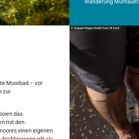
Wanderung Murnauer
© Zugspitz Region GmbH, Foto: M. Fend
lte Moorbad – vor
m zur
soien das
en mit den
hmoores einen eigenen
der Moorseen gilt als