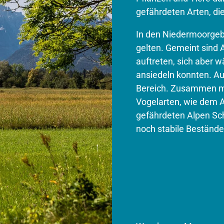
gefährdeten Arten, die
In den Niedermoorgebie
gelten. Gemeint sind A
auftreten, sich aber w
ansiedeln konnten. Au
Bereich. Zu­sammen m
Vogelarten, wie dem 
gefährdeten Alpen­ Sc
noch stabile Bestände