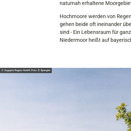
naturnah erhaltene Moorgebie
Hochmoore werden von Regenw
gehen beide oft inei­nander ü
sind - Ein Lebensraum für ganz
Niedermoor heißt auf bayerisc
© Zugspitz Region GmbH, Foto: E. Spengler