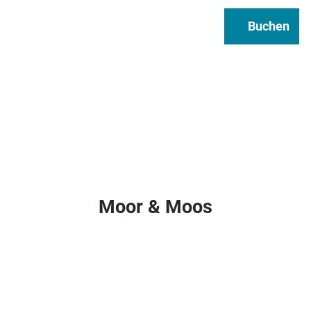
Regional & Genuss
Infos
Buchen
Suche
Moor & Moos