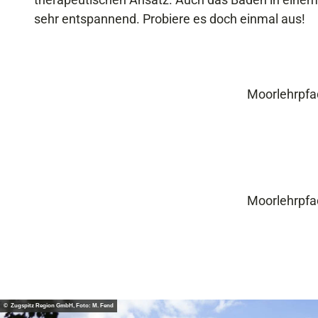
sehr entspannend. Probiere es doch einmal aus!
Moorlehrpfa
Moorlehrpfa
© Zugspitz Region GmbH, Foto: M. Fend