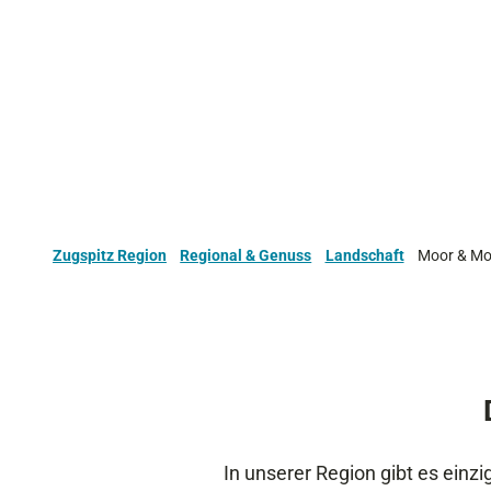
Zugspitz Region
Regional & Genuss
Landschaft
Moor & M
In unserer Region gibt es ein