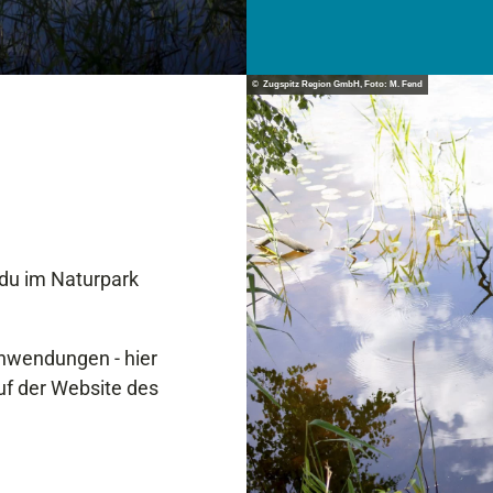
© Zugspitz Region GmbH, Foto: M. Fend
du im Naturpark
nwendungen - hier
uf der Website des