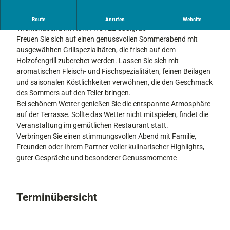
„Feines vom Grill” – willkommen zum kulinarischen
Route
Anrufen
Website
Themenabend im AURA-HOTEL Saulgrub
Freuen Sie sich auf einen genussvollen Sommerabend mit
ausgewählten Grillspezialitäten, die frisch auf dem
Holzofengrill zubereitet werden. Lassen Sie sich mit
aromatischen Fleisch- und Fischspezialitäten, feinen Beilagen
und saisonalen Köstlichkeiten verwöhnen, die den Geschmack
des Sommers auf den Teller bringen.
Bei schönem Wetter genießen Sie die entspannte Atmosphäre
auf der Terrasse. Sollte das Wetter nicht mitspielen, findet die
Veranstaltung im gemütlichen Restaurant statt.
Verbringen Sie einen stimmungsvollen Abend mit Familie,
Freunden oder Ihrem Partner voller kulinarischer Highlights,
guter Gespräche und besonderer Genussmomente
Terminübersicht