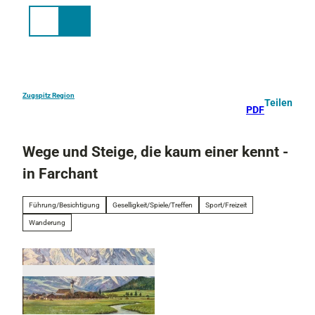
Z
u
Suche
Menü
m
I
n
h
a
Zugspitz Region
Teilen
PDF
l
t
Wege und Steige, die kaum einer kennt -
in Farchant
Führung/Besichtigung
Geselligkeit/Spiele/Treffen
Sport/Freizeit
Wanderung