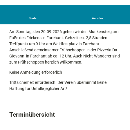
G
e
m
Route
Anrufen
ä
Wege und Steige die kaum einer kennt!
l
Am Sonntag, den 20.09.2026 gehen wir den Munkensteig am
d
Fuße des Frickens in Farchant. Gehzeit ca. 2,5 Stunden.
e
Treffpunkt um 9 Uhr am Waldfestplatz in Farchant.
.
Anschließend gemeinsamer Frühschoppen in der Pizzeria Da
j
Giovanni in Farchant ab ca. 12 Uhr. Auch Nicht-Wanderer sind
p
zum Frühschoppen herzlich willkommen.
g
Keine Anmeldung erforderlich
Trittsicherheit erforderlich! Der Verein übernimmt keine
Haftung für Unfälle jeglicher Art!
Terminübersicht