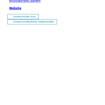
info@dorfwirt.bayern
Website
Anreise mit dem Auto
Anreise mit öffentlichen Verkehrsmitteln