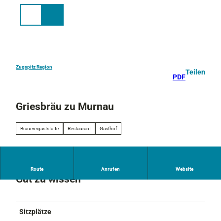
Z
u
Suche
Menü
m
I
n
h
a
Zugspitz Region
Teilen
PDF
l
t
Griesbräu zu Murnau
Brauereigaststätte
Restaurant
Gasthof
Route
Anrufen
Website
Gut zu wissen
Sitzplätze