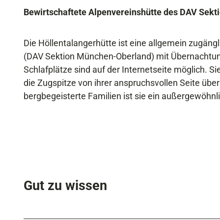
Bewirtschaftete Alpenvereinshütte des DAV Sek
a
l
a
Die Höllentalangerhütte ist eine allgemein zugäng
n
(DAV Sektion München-Oberland) mit Übernachtun
g
Schlafplätze sind auf der Internetseite möglich. S
e
die Zugspitze von ihrer anspruchsvollen Seite über
r
bergbegeisterte Familien ist sie ein außergewöhnl
h
ü
t
t
e
Gut zu wissen