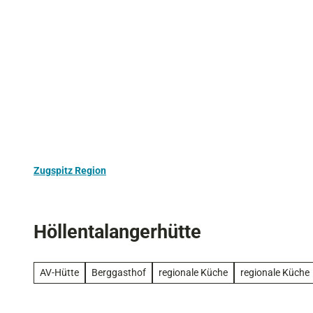
Z
Aktivurlaub
Kultur
Ausflugstipps
u
m
I
n
h
a
l
t
Zugspitz Region
Höllentalangerhütte
AV-Hütte
Berggasthof
regionale Küche
regionale Küche