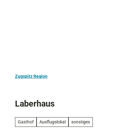
Z
Aktivurlaub
Kultur
Ausflugstipps
u
m
I
n
h
a
l
t
Zugspitz Region
Laberhaus
Gasthof
Ausflugslokal
sonstiges