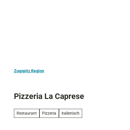
Z
Aktivurlaub
Kultur
Ausflugstipps
u
m
I
n
h
a
l
t
Zugspitz Region
Pizzeria La Caprese
Restaurant
Pizzeria
italienisch