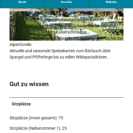
Speisen Sie in bayerisch-gemütlicher Atmosphäre. Direkt am
Route
Anrufen
Website
Fusse des Hörnle .
Bayerischer geselliger Hütten-Abend mit Musik
Sonnenterrasse, Biergarten, hausgemachte Kuchen
Herzhafte, bayerische Küche, vom
Schweinekrustenbraten
über Kasspatz´n bis zum Kaiserschmarr´n.
Oder vital und leicht wie Tagliatelle mit Pinienkernen bis hin zur
Alpenforelle.
Aktuelle und saisonale Speisekarten vom Bärlauch über
Spargel und Pfifferlinge bis zu edlen Wildspezialitäten.
Gut zu wissen
Sitzplätze
Sitzplätze (Innen gesamt): 75
Sitzplätze (Nebenzimmer 1): 25