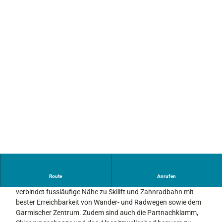
n
G
a
r
m
i
s
c
h
-
P
a
r
t
e
n
k
Route
Anrufen
i
Die
Toplage der Ferienwohnung ALP45 am Hausberg
r
verbindet fussläufige Nähe zu Skilift und Zahnradbahn mit
c
bester Erreichbarkeit von Wander- und Radwegen sowie dem
h
Garmischer Zentrum. Zudem sind auch die Partnachklamm,