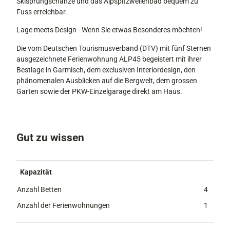
e
Skisprungschanze und das Alpspitzwellenbad bequem zu
n
Fuss erreichbar.
Lage meets Design - Wenn Sie etwas Besonderes möchten!
Die vom Deutschen Tourismusverband (DTV) mit fünf Sternen
ausgezeichnete Ferienwohnung ALP45 begeistert mit ihrer
Bestlage in Garmisch, dem exclusiven Interiordesign, den
phänomenalen Ausblicken auf die Bergwelt, dem grossen
Garten sowie der PKW-Einzelgarage direkt am Haus.
Gut zu wissen
Kapazität
Anzahl Betten
4
Anzahl der Ferienwohnungen
1