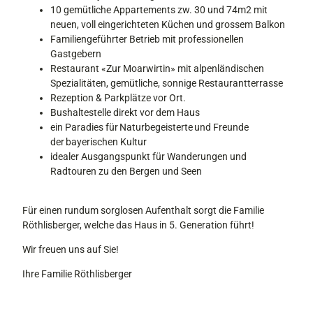
10 gemütliche Appartements zw. 30 und 74m2 mit
c
9
neuen, voll eingerichteten Küchen und grossem Balkon
3
1
Familiengeführter Betrieb mit professionellen
4
a
Gastgebern
3
-
Restaurant «Zur Moarwirtin» mit alpenländischen
6
3
Spezialitäten, gemütliche, sonnige Restaurantterrasse
4
7
Rezeption & Parkplätze vor Ort.
6
c
Bushaltestelle direkt vor dem Haus
9
4
ein Paradies für Naturbegeisterte und Freunde
8
0
der bayerischen Kultur
8
7
idealer Ausgangspunkt für Wanderungen und
4
5
Radtouren zu den Bergen und Seen
c
1
2
6
f
5
Für einen rundum sorglosen Aufenthalt sorgt die Familie
b
1
Röthlisberger, welche das Haus in 5. Generation führt!
7
8
3
Wir freuen uns auf Sie!
3
1
Ihre Familie Röthlisberger
d
4