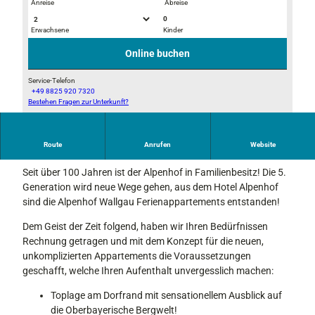
Anreise
Abreise
0
Erwachsene
Kinder
D
8
S
9
Online buchen
C
a
0
e
Service-Telefon
+49 8825 920 7320
8
f
Bestehen Fragen zur Unterkunft?
c
2
4
s
8
3
m
0
c
Route
Anrufen
Website
Lieblingsort mit Tradition!
_
-
d
b
Seit über 100 Jahren ist der Alpenhof in Familienbesitz! Die 5.
a
1
Generation wird neue Wege gehen, aus dem Hotel Alpenhof
c
d
sind die Alpenhof Wallgau Ferienappartements entstanden!
4
6
b
-
Dem Geist der Zeit folgend, haben wir Ihren Bedürfnissen
3
4
Rechnung getragen und mit dem Konzept für die neuen,
a
9
unkomplizierten Appartements die Voraussetzungen
f
6
geschafft, welche Ihren Aufenthalt unvergesslich machen:
a
a
Toplage am Dorfrand mit sensationellem Ausblick auf
0
-
die Oberbayerische Bergwelt!
1
a