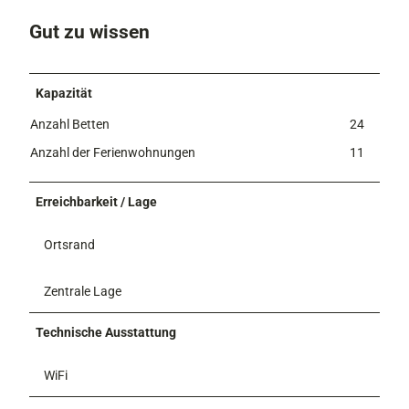
_
3
Gut zu wissen
8
8
6
Kapazität
9
a
Anzahl Betten
24
f
Anzahl der Ferienwohnungen
11
5
3
9
Erreichbarkeit / Lage
Ortsrand
Zentrale Lage
Technische Ausstattung
WiFi