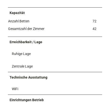
i
n
Kapazität
t
e
Anzahl Betten
72
r
Gesamtzahl der Zimmer
42
Erreichbarkeit / Lage
Ruhige Lage
Zentrale Lage
Technische Ausstattung
WiFi
Einrichtungen Betrieb