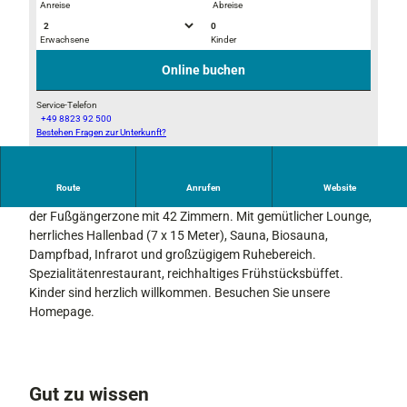
Anreise
Abreise
0
Erwachsene
Kinder
B
F
e
i
Online buchen
i
n
s
n
Service-Telefon
+49 8823 92 500
p
i
Bestehen Fragen zur Unterkunft?
A
i
s
u
e
c
ß
l
h
Route
Anrufen
Website
e
Familiär geführtes Hotel in ruhiger, zentraler Lage am Anfang
-
e
n
der Fußgängerzone mit 42 Zimmern. Mit gemütlicher Lounge,
B
S
a
herrliches Hallenbad (7 x 15 Meter), Sauna, Biosauna,
a
a
u
Dampfbad, Infrarot und großzügigem Ruhebereich.
d
u
f
Spezialitätenrestaurant, reichhaltiges Frühstücksbüffet.
e
n
n
Kinder sind herzlich willkommen. Besuchen Sie unsere
z
a
a
Homepage.
i
h
m
m
m
e
e
-
r
Gut zu wissen
W