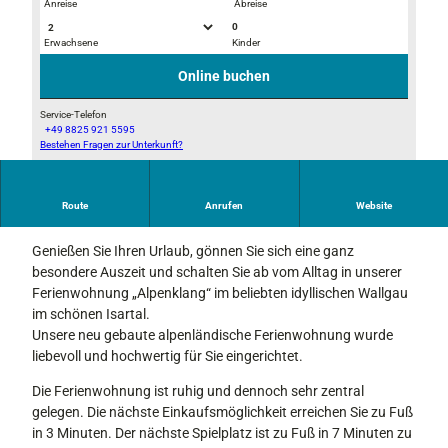
Anreise
Abreise
0
Erwachsene
Kinder
T
B
r
a
Online buchen
e
l
p
k
Service-Telefon
+49 8825 921 5595
p
o
Bestehen Fragen zur Unterkunft?
H
e
n
a
z
u
u
Route
Anrufen
Website
s
Ein herzliches Grüß Gott in Wallgau
r
F
Genießen Sie Ihren Urlaub, gönnen Sie sich eine ganz
e
besondere Auszeit und schalten Sie ab vom Alltag in unserer
r
Ferienwohnung „Alpenklang“ im beliebten idyllischen Wallgau
i
im schönen Isartal.
e
Unsere neu gebaute alpenländische Ferienwohnung wurde
n
liebevoll und hochwertig für Sie eingerichtet.
w
o
Die Ferienwohnung ist ruhig und dennoch sehr zentral
h
gelegen. Die nächste Einkaufsmöglichkeit erreichen Sie zu Fuß
n
in 3 Minuten. Der nächste Spielplatz ist zu Fuß in 7 Minuten zu
u