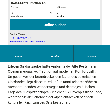
Reisezeitraum wählen
-
Anreise
Abreise
0
Erwachsene
Kinder
f
I
c
M
Online buchen
f
G
0
_
Service-Telefon
+49 8822 922377
d
4
Bestehen Fragen zur Unterkunft?
B
b
2
i
3
2
l
0
0
Route
Anrufen
Website
Alte Postvilla: Ein Rückzugsort in den Bergen
d
-
F
2
Erleben Sie das zauberhafte Ambiente der
Alte Postvilla
in
e
0
Oberammergau, wo Tradition auf modernen Komfort trifft.
r
5
Umgeben von der beeindruckenden Natur des bayerischen
i
a
Oberlandes, liegt diese Unterkunft in unmittelbarer Nähe zu
e
-
atemberaubenden Wanderwegen und der majestätischen
n
4
Lage des Zugspitzgebirges. Genießen Sie unvergessliche Tage,
w
4
während Sie die Schönheit der Alpen entdecken oder den
o
9
kulturellen Reichtum des Orts bestaunen.
h
9
n