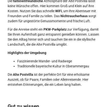
-
Die
familienfreundliche
Atmosphäre der Alte Postvilla lässt
u
a
keine Wünsche offen. Hier kommen Groß und Klein auf ihre
n
9
Kosten. Nutzen Sie das schnelle
WiFi
, um Ihre Abenteuer mit
g
8
Freunden und Familie zu teilen. Das
Nichtraucherhaus
sorgt
9
zudem für ungestörte Genussmomente und frische Luft.
-
Für die Anreise steht ein
PKW-Parkplatz
zur Verfügung, damit
5
Sie Ihren Aufenthalt ganz entspannt genießen können. Lassen
a
Sie den Alltag hinter sich und tauchen Sie ein in die idyllische
c
Landschaft, die die Alte Postvilla umgibt.
f
c
Highlights der Umgebung
f
1
Faszinierende Wander- und Radwege
9
Traditionelle bayerische Kultur in Oberammergau
0
Die
Alte Postvilla
ist der perfekte Ort für eine erholsame
3
Auszeit, ob für Paare, Familien oder Alleinreisende. Hier
9
entstehen Erinnerungen, die ein Leben lang halten.
d
Gut zu wissen