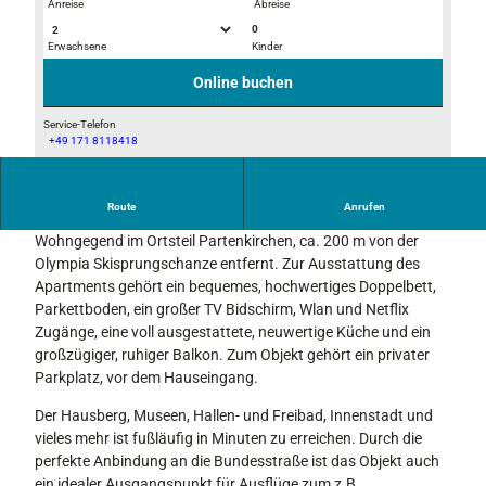
Anreise
Abreise
0
Erwachsene
Kinder
t
t
h
h
Online buchen
u
u
m
m
Service-Telefon
+49 171 8118418
b
b
t
n
n
h
a
a
u
Route
Anrufen
i
i
Das Erdgeschoss Apartment befindet sich in einer ruhigen
m
l
l
Wohngegend im Ortsteil Partenkirchen, ca. 200 m von der
b
_
_
Olympia Skisprungschanze entfernt. Zur Ausstattung des
n
I
I
Apartments gehört ein bequemes, hochwertiges Doppelbett,
a
M
M
Parkettboden, ein großer TV Bidschirm, Wlan und Netflix
i
G
G
Zugänge, eine voll ausgestattete, neuwertige Küche und ein
l
_
_
großzügiger, ruhiger Balkon. Zum Objekt gehört ein privater
_
0
0
Parkplatz, vor dem Hauseingang.
I
3
3
M
Der Hausberg, Museen, Hallen- und Freibad, Innenstadt und
8
8
G
vieles mehr ist fußläufig in Minuten zu erreichen. Durch die
3
0
_
perfekte Anbindung an die Bundesstraße ist das Objekt auch
0
ein idealer Ausgangspunkt für Ausflüge zum z.B.