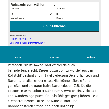
Reisezeitraum wählen
-
Anreise
Abreise
0
Erwachsene
Kinder
T
F
e
e
Online buchen
r
w
r
o
Service-Telefon
(0049) 8821 61373
a
-
Bestehen Fragen zur Unterkunft?
A
s
M
u
s
a
ß
e
i
Route
Anrufen
Website
e
Die 98 qm große, neu erbaute FeWo bietet Platz für 3
u
e
n
Personen. Sie ist sowohl barrierefrei als auch
n
r
a
behindertengerecht. Dieses Luxusdomizil wurde "aus dem
d
-
n
Rollstuhl" geplant und mit viel Liebe zum Detail, Hightech und
W
O
s
Naturmaterialien eingerichtet. Hier können Sie die Ruhe
i
f
i
genießen und die traumhafte Natur erleben. Z.B. läd die
n
e
c
Loisach in unmittelbarer Nähe zum Verweilen ein. Viele Rad-
t
n
h
und Wanderwege (auch für Rollstühle geeignet) führen Sie zu
e
-
t
atemberaubende Plätze. Die Nähe zu Bus- und
r
0
Bahnhaltestellen ermöglicht Ihnen unzählige
g
1