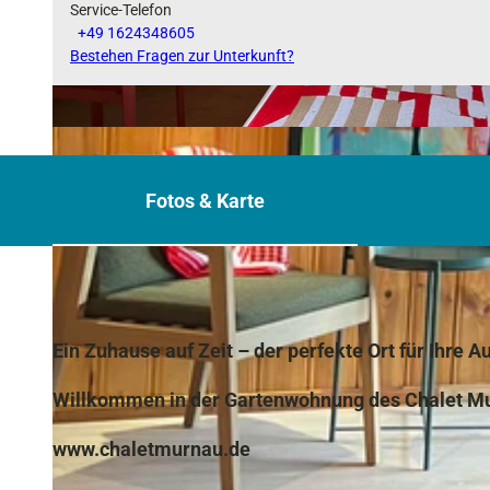
Service-Telefon
+49 1624348605
Bestehen Fragen zur Unterkunft?
© STUDIO DOLL, STUDIO DOLL Julia Doll
Fotos & Karte
Ein Zuhause auf Zeit – der perfekte Ort für Ihre A
Willkommen in der Gartenwohnung des Chalet M
www.chaletmurnau.de