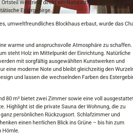
 Ortsteil Westried, direkt am Naturschutzgebiet und am
ätische Estergebirge.
ges, umweltfreundliches Blockhaus erbaut, wurde das Cha
m eine warme und anspruchsvolle Atmosphäre zu schaffen.
m steht Holz im Mittelpunkt der Einrichtung. Natürliche
werden mit sorgfältig ausgewählten Kunstwerken und
eur eine moderne Note und bleibt gleichzeitig den Wurzel
Design und lassen die wechselnden Farben des Estergebi
nd 80 m² bietet zwei Zimmer sowie eine voll ausgestatte
. Highlight ist die private Sauna der Wohnung, die zu
 ganz persönlichen Rückzugsort. Schlafzimmer und
enken einen herrlichen Blick ins Grüne – bis hin zum
 Hörnle.