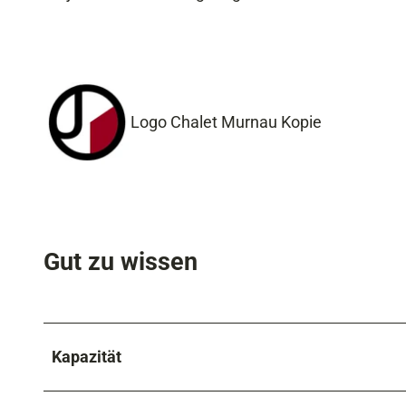
r
b
e
Logo Chalet Murnau Kopie
Gut zu wissen
Kapazität