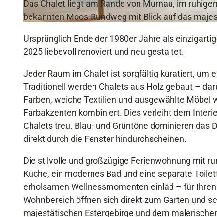
Das Chalet liegt am Rande von Murnau, im ruhigen
bekannten Moos-Rundweg mit Blick auf das majest
L
Ursprünglich Ende der 1980er Jahre als einzigarti
i
2025 liebevoll renoviert und neu gestaltet.
c
h
Jeder Raum im Chalet ist sorgfältig kuratiert, u
t
Traditionell werden Chalets aus Holz gebaut – daru
,
Farben, weiche Textilien und ausgewählte Möbel 
H
Farbakzenten kombiniert. Dies verleiht dem Interi
o
Chalets treu. Blau- und Grüntöne dominieren das 
l
direkt durch die Fenster hindurchscheinen.
z
u
Die stilvolle und großzügige Ferienwohnung mit ru
n
Küche, ein modernes Bad und eine separate Toilette
d
erholsamen Wellnessmomenten einläd – für Ihren
F
Wohnbereich öffnen sich direkt zum Garten und sch
a
majestätischen Estergebirge und dem malerischen