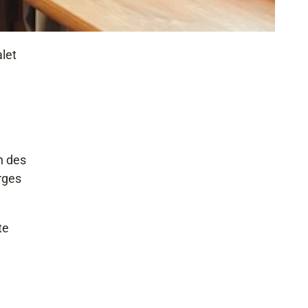
let
n des
rges
te