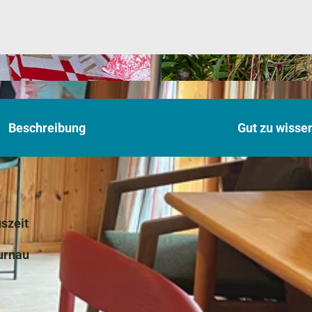
© STUDIO DOLL, Julia Doll
Beschreibung
Gut zu wisse
uszeit
urnau