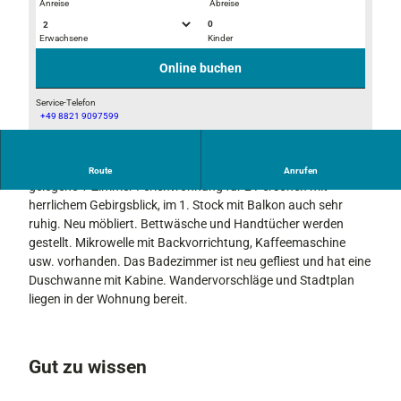
Anreise
Abreise
0
Erwachsene
Kinder
I
A
m
u
Online buchen
W
s
i
s
Service-Telefon
+49 8821 9097599
n
e
B
t
n
l
e
a
Zentral zwischen den Ortsteilen Garmisch und Partenkirchen
i
Route
Anrufen
r
n
gelegene 1-Zimmer Ferienwohnung für 2 Personen mit
c
s
herrlichem Gebirgsblick, im 1. Stock mit Balkon auch sehr
k
i
ruhig. Neu möbliert. Bettwäsche und Handtücher werden
v
c
gestellt. Mikrowelle mit Backvorrichtung, Kaffeemaschine
o
h
usw. vorhanden. Das Badezimmer ist neu gefliest und hat eine
m
t
Duschwanne mit Kabine. Wandervorschläge und Stadtplan
B
liegen in der Wohnung bereit.
a
l
k
o
Gut zu wissen
n
F