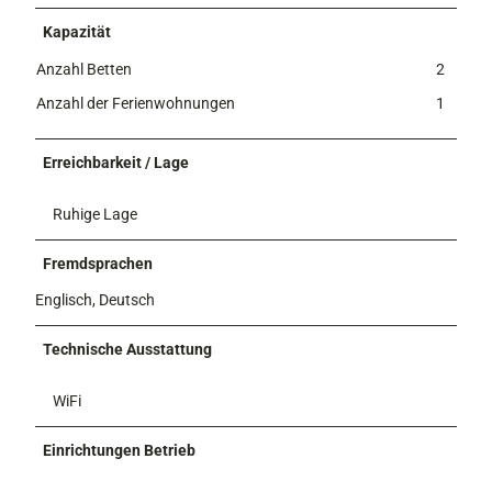
r
Kapazität
ü
h
Anzahl Betten
2
l
Anzahl der Ferienwohnungen
1
i
n
g
Erreichbarkeit / Lage
Ruhige Lage
Fremdsprachen
Englisch, Deutsch
Technische Ausstattung
WiFi
Einrichtungen Betrieb