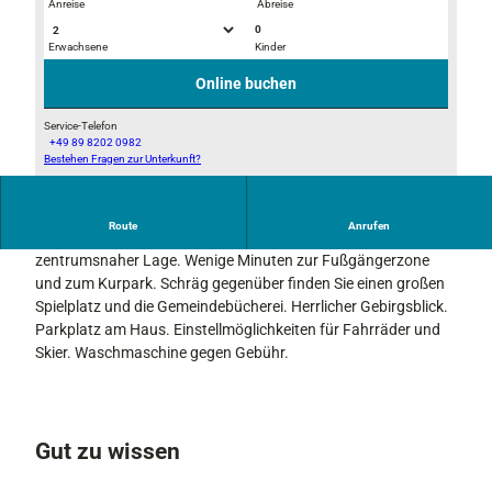
Anreise
Abreise
0
Erwachsene
Kinder
A
B
u
a
Online buchen
s
l
b
k
Service-Telefon
+49 89 8202 0982
l
o
Bestehen Fragen zur Unterkunft?
H
i
n
a
c
u
k
Route
Anrufen
s
Gepflegtes Haus mit vier Wohnungen in absolut ruhiger und
b
zentrumsnaher Lage. Wenige Minuten zur Fußgängerzone
i
und zum Kurpark. Schräg gegenüber finden Sie einen großen
l
Spielplatz und die Gemeindebücherei. Herrlicher Gebirgsblick.
d
Parkplatz am Haus. Einstellmöglichkeiten für Fahrräder und
i
Skier. Waschmaschine gegen Gebühr.
m
S
o
m
Gut zu wissen
m
e