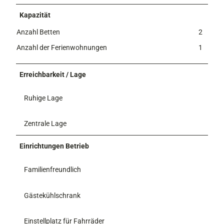
r
Kapazität
Anzahl Betten
2
Anzahl der Ferienwohnungen
1
Erreichbarkeit / Lage
Ruhige Lage
Zentrale Lage
Einrichtungen Betrieb
Familienfreundlich
Gästekühlschrank
Einstellplatz für Fahrräder