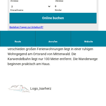
Anreise
Abreise
0
Erwachsene
Kinder
i
i
s
s
Online buchen
a
a
r
r
Bestehen Fragen zur Unterkunft?
h
h
i
a
a
s
n
n
Route
Anrufen
Website
Unser Ferienobjekt "Am Isarhang", bestehend aus mehreren
a
g
g
verschieden großen Ferienwohnungen liegt in einer ruhigen
r
-
-
Wohngegend am Ortsrand von Mittenwald. Die
h
k
s
Karwendelbahn liegt nur 100 Meter entfernt. Die Wanderwege
a
u
c
beginnen praktisch am Haus.
n
e
h
g
c
l
-
h
a
w
e
f
o
z
Logo_Isarherz
h
i
n
m
z
m
i
e