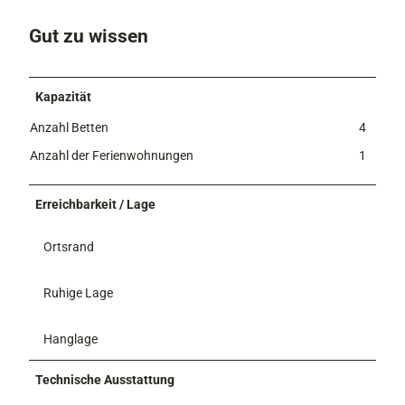
m
r
m
Gut zu wissen
e
r
Kapazität
Anzahl Betten
4
Anzahl der Ferienwohnungen
1
Erreichbarkeit / Lage
Ortsrand
Ruhige Lage
Hanglage
Technische Ausstattung