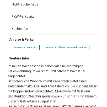
Nichtraucherhaus
PKW-Parkplatz
Kachelofen
Anreise & Parken
Anreise mit dem Auto
Anreise mit öffentlichen Verkehrsmitteln
Weitere Infos
Im neuen Dachgeschoss haben wir eine großzügige
Ferienwohnung (etwa 80 m²) mit offenem Dachstuhl
eingerichtet.
Der behagliche Wohnraum mit Kaminofen bietet einen
einladenden Sitz-, Ess- und Arbeitsbereich. Die Küchenzeile ist
mit Doppel- Induktionskochfeld, Mikrowelle mit Grill- und
Backfunktion, Geschirrspüler sowie Kühlschrank mit kleinem
3-Stern- Gefrierfach ausgestattet.
Die gemütliche Sitzecke ist mit einem 42” Samsung Flach-TV