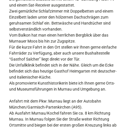
und einem Sat-Receiver ausgestattet.
Zwei gemütliche Schlafzimmer mit Doppelbetten und einem
Einzelbett laden unter den hölzernen Dachschrägen zum
geruhsamen Schlaf ein. Bettwäsche und Handtücher sind
selbstverständlich vorhanden.
Vom Balkon hat man einen herrlichen Bergblick über das
Murnauer Moos bis hin zur Zugspitze.
Für die kurze Fahrt in den Ort stellen wir Ihnen gerne einfache
Fahrräder zu Verfügung, aber auch unsere Bushaltestelle
“Gasthof Salcher” liegt direkt vor der Tür.
Die Unfallklinik befindet sich in der Nähe. Gleich um die Ecke
befindet sich das heutige Gasthof Heimgarten mit deutscher-
und italienischer-Küche.
Als promovierte Kunsthistorikerin biete ich Ihnen gerne Orts-
und Museumsführungen in Murnau und Umgebung an.
Anfahrt mit dem Pkw: Murnau liegt an der Autobahn
München/Garmisch-Partenkirchen (A95).
Ab Ausfahrt Murnau/Kochel fahren Sie ca. 8 km Richtung
Murnau. In Murnau folgen Sie der Straße weiter Richtung
Ortsmitte und biegen bei der ersten großen Kreuzung links ab