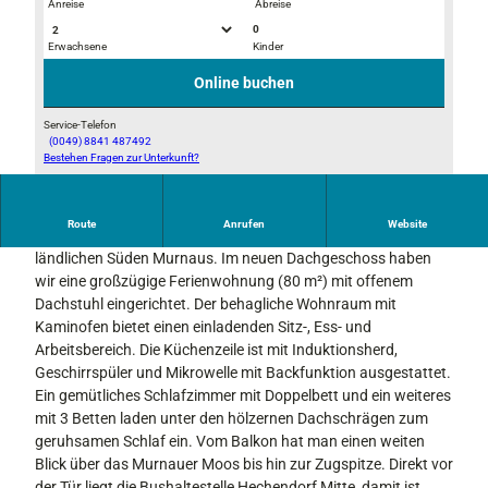
Anreise
Abreise
0
Erwachsene
Kinder
© E. Amato
© E. Amato
Online buchen
Service-Telefon
(0049) 8841 487492
Bestehen Fragen zur Unterkunft?
© E. Amato
Route
Anrufen
Website
Unser Haus Bafus war einst Dorfgasthof im bäuerlich-
ländlichen Süden Murnaus. Im neuen Dachgeschoss haben
wir eine großzügige Ferienwohnung (80 m²) mit offenem
Dachstuhl eingerichtet. Der behagliche Wohnraum mit
Kaminofen bietet einen einladenden Sitz-, Ess- und
Arbeitsbereich. Die Küchenzeile ist mit Induktionsherd,
Geschirrspüler und Mikrowelle mit Backfunktion ausgestattet.
Ein gemütliches Schlafzimmer mit Doppelbett und ein weiteres
mit 3 Betten laden unter den hölzernen Dachschrägen zum
geruhsamen Schlaf ein. Vom Balkon hat man einen weiten
Blick über das Murnauer Moos bis hin zur Zugspitze. Direkt vor
der Tür liegt die Bushaltestelle Hechendorf Mitte, damit ist