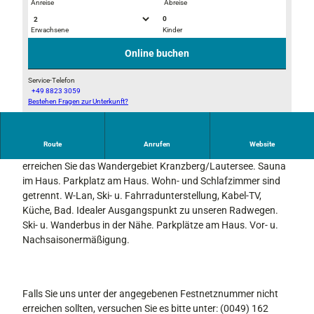
Anreise
Abreise
0
Erwachsene
Kinder
S
f
a
e
Online buchen
u
w
n
o
Service-Telefon
+49 8823 3059
a
1
Bestehen Fragen zur Unterkunft?
H
-
a
k
u
ü
Route
Anrufen
Website
s
Unser Haus liegt in zentraler Lage. Bequem und schnell
c
a
erreichen Sie das Wandergebiet Kranzberg/Lautersee. Sauna
h
n
im Haus. Parkplatz am Haus. Wohn- und Schlafzimmer sind
e
s
getrennt. W-Lan, Ski- u. Fahrradunterstellung, Kabel-TV,
2
i
Küche, Bad. Idealer Ausgangspunkt zu unseren Radwegen.
c
Ski- u. Wanderbus in der Nähe. Parkplätze am Haus. Vor- u.
h
Nachsaisonermäßigung.
t
Falls Sie uns unter der angegebenen Festnetznummer nicht
erreichen sollten, versuchen Sie es bitte unter: (0049) 162