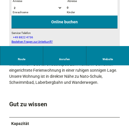
Anreise
Abreise
0
Erwachsene
Kinder
2
C
0
I
Online buchen
1
M
8
G
Service-Telefon
+49 8822 4736
0
7
Bestehen Fragen zur Unterkunft?
2
7
0
0
1
1
1
0
0
Wir sind Partner der KönigsCard und heißen Sie herzlich
Route
Anrufen
Website
8
_
willkommen ! Das ist Urlaubsspaß zum Nulltarif. Gemütlich
0
1
eingerichtete Ferienwohnung in einer ruhigen sonnigen Lage.
7
4
Unsere Wohnung ist in direkter Nähe zu Nato-Schule,
1
0
Schwimmbad, Laberbergbahn und Wanderwegen.
0
4
_
5
1
3
3
Gut zu wissen
5
9
0
Kapazität
2