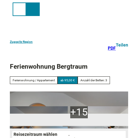
Z
u
Suche
Menü
m
I
n
h
a
Zugspitz Region
Teilen
PDF
l
t
Ferienwohnung Bergtraum
Ferienwohnung / Appartement
ab 95,00 €
Anzahl der Betten: 3
Reisezeitraum wählen
-