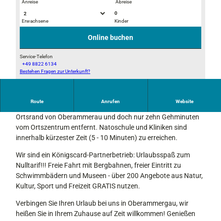
Anreise
Abreise
0
Erwachsene
Kinder
© B. Flemisch
© B. Flemisch
Online buchen
Service-Telefon
+49 8822 6134
Bestehen Fragen zur Unterkunft?
D
S
C
Route
Anrufen
Website
0
Unsere Ferienwohnung liegt am sonnigen, absolut ruhigen
3
Ortsrand von Oberammerau und doch nur zehn Gehminuten
6
vom Ortszentrum entfernt. Natoschule und Kliniken sind
0
innerhalb kürzester Zeit (5 - 10 Minuten) zu erreichen.
8
Wir sind ein Königscard-Partnerbetrieb: Urlaubsspaß zum
Nulltarif!!! Freie Fahrt mit Bergbahnen, freier Eintritt zu
Schwimmbädern und Museen - über 200 Angebote aus Natur,
Kultur, Sport und Freizeit GRATIS nutzen.
Verbingen Sie Ihren Urlaub bei uns in Oberammergau, wir
heißen Sie in Ihrem Zuhause auf Zeit willkommen! Genießen