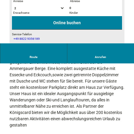
Anreise
Abreise
0
Erwachsene
Kinder
H
K
a
ü
Online buchen
u
c
s
h
Service-Telefon
+49 8822 9356189
e
e
H
i
m
a
n
i
Die Ferienwohnung befindet sich im 1. Stock in einem sonnig
u
Route
Anrufen
g
t
gelegenen Einfamilienhaus, mit freiem Blick auf die
s
a
S
Ammergauer Berge. Eine komplett ausgestatte Küche mit
a
n
p
Essecke und Eckcouch,sowie zwei getrennte Doppelzimmer
n
g
ü
mit Dusche und WC stehen für Sie bereit. Für unsere Gäste
s
h
steht ein kostenloser Parkplatz direkt am Haus zur Verfügung.
i
l
Unser Haus ist ein idealer Ausgangspunkt für ausgiebige
c
m
Wanderungen oder Ski-und Langlauftouren, da alles in
h
a
unmittelbarer Nähe zu erreichen ist. Als Partner der
t
s
Königscard bieten wir die Möglichkeit aus über 200 kostenlos
c
nutzbaren Aktivitäten einen abwechslungsreichen Urlaub zu
h
gestalten
i
n