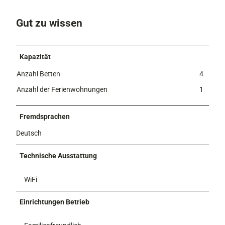
e
Gut zu wissen
Kapazität
Anzahl Betten
4
Anzahl der Ferienwohnungen
1
Fremdsprachen
Deutsch
Technische Ausstattung
WiFi
Einrichtungen Betrieb