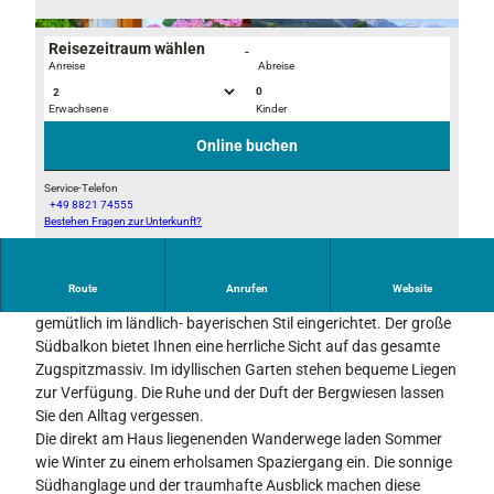
Reisezeitraum wählen
-
Anreise
Abreise
0
Erwachsene
Kinder
E
H
i
ö
Online buchen
n
f
g
l
Service-Telefon
+49 8821 74555
a
e
Bestehen Fragen zur Unterkunft?
H
n
i
a
g
m
u
s
S
Route
Anrufen
Website
s
Unsere Ferienwohnung "Alpspitze" ist 45 qm groß und ist sehr
b
o
i
gemütlich im ländlich- bayerischen Stil eingerichtet. Der große
e
m
m
Südbalkon bietet Ihnen eine herrliche Sicht auf das gesamte
r
m
S
Zugspitzmassiv. Im idyllischen Garten stehen bequeme Liegen
e
e
o
zur Verfügung. Die Ruhe und der Duft der Bergwiesen lassen
i
r
m
Sie den Alltag vergessen.
c
m
Die direkt am Haus liegenenden Wanderwege laden Sommer
h
e
wie Winter zu einem erholsamen Spaziergang ein. Die sonnige
r
Südhanglage und der traumhafte Ausblick machen diese