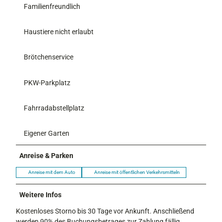
Familienfreundlich
Haustiere nicht erlaubt
Brötchenservice
PKW-Parkplatz
Fahrradabstellplatz
Eigener Garten
Anreise & Parken
Anreise mit dem Auto
Anreise mit öffentlichen Verkehrsmitteln
Weitere Infos
Kostenloses Storno bis 30 Tage vor Ankunft. Anschließend
werden 90% des Buchungsbetrages zur Zahlung fällig.