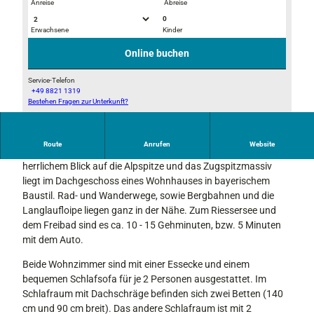
Anreise
Abreise
0
Erwachsene
Kinder
© FB
© FB
Online buchen
Service-Telefon
+49 8821 1319
Bestehen Fragen zur Unterkunft?
© FB
Route
Anrufen
Website
Die 4-Zimmer Wohnung mit breitem Süd- und Nordbalkon und
herrlichem Blick auf die Alpspitze und das Zugspitzmassiv
liegt im Dachgeschoss eines Wohnhauses in bayerischem
Baustil. Rad- und Wanderwege, sowie Bergbahnen und die
Langlaufloipe liegen ganz in der Nähe. Zum Riessersee und
dem Freibad sind es ca. 10 - 15 Gehminuten, bzw. 5 Minuten
mit dem Auto.
Beide Wohnzimmer sind mit einer Essecke und einem
bequemen Schlafsofa für je 2 Personen ausgestattet. Im
Schlafraum mit Dachschräge befinden sich zwei Betten (140
cm und 90 cm breit). Das andere Schlafraum ist mit 2