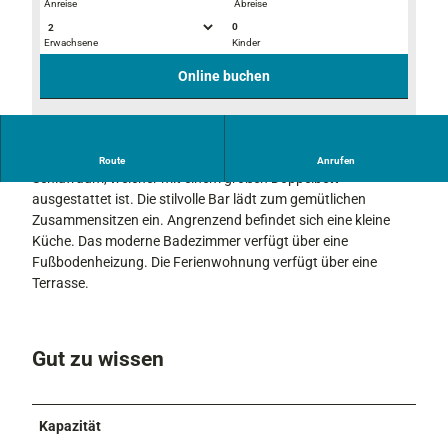
Anreise
Abreise
0
Erwachsene
Kinder
I
I
M
M
Online buchen
G
G
_
_
5
5
I
0
0
Die Ferienwohnung verfügt über einen gemütlichen Wohn- und
Route
Anrufen
M
1
1
Schlafraum, welcher mit einem großen Doppelbett
G
9
3
ausgestattet ist. Die stilvolle Bar lädt zum gemütlichen
_
_
_
Zusammensitzen ein. Angrenzend befindet sich eine kleine
5
j
j
Küche. Das moderne Badezimmer verfügt über eine
0
p
p
Fußbodenheizung. Die Ferienwohnung verfügt über eine
1
g
g
Terrasse.
5
Gut zu wissen
Kapazität