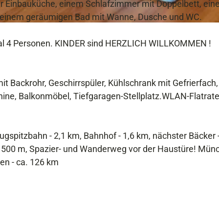
er Einbauküche, einem Schlafzimmer mit Doppelbett, ei
d einem geräumigen Bad mit Wanne, Dusche und WC.
imal 4 Personen. KINDER sind HERZLICH WILLKOMMEN !
 Backrohr, Geschirrspüler, Kühlschrank mit Gefrierfach,
ne, Balkonmöbel, Tiefgaragen-Stellplatz.WLAN-Flatrat
spitzbahn - 2,1 km, Bahnhof - 1,6 km, nächster Bäcker 
 500 m, Spazier- und Wanderweg vor der Haustüre! Münc
en - ca. 126 km