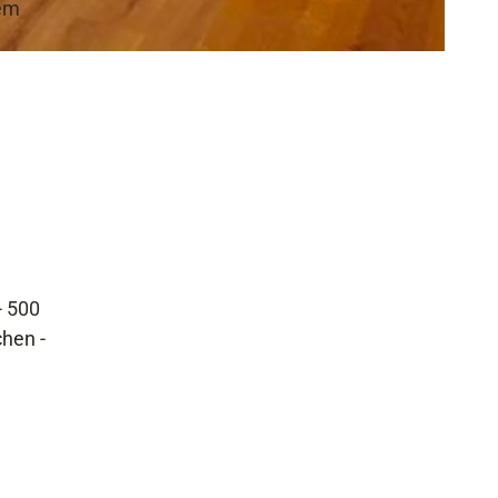
nem
e
- 500
hen -