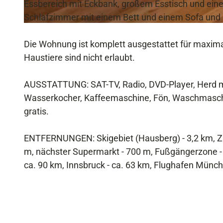
Essbereich mit Eckbank, großem Esstisch und ein
Schlafzimmer mit einem Bett und einem Sofa un
© FB
Die Wohnung ist komplett ausgestattet für max
Haustiere sind nicht erlaubt.
AUSSTATTUNG: SAT-TV, Radio, DVD-Player, Herd mit
Wasserkocher, Kaffeemaschine, Fön, Waschmaschi
gratis.
ENTFERNUNGEN: Skigebiet (Hausberg) - 3,2 km, Zug
m, nächster Supermarkt - 700 m, Fußgängerzone -
ca. 90 km, Innsbruck - ca. 63 km, Flughafen Münch