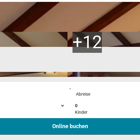
-
Abreise
0
Kinder
Online buchen