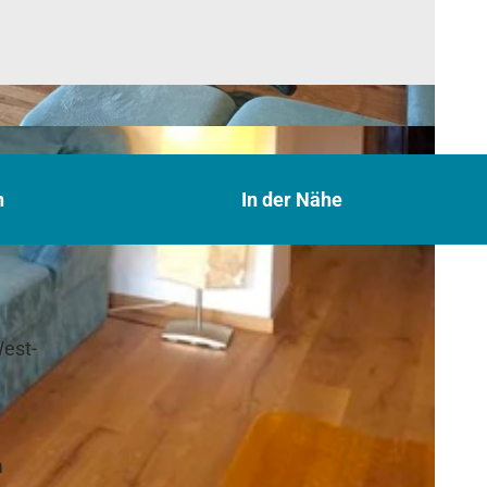
n
In der Nähe
est-
m