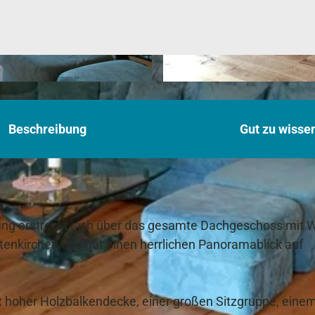
© FB
Beschreibung
Gut zu wisse
ng erstreckt sich über das gesamte Dachgeschoss mit W
artenkirchen und hat einen herrlichen Panoramablick auf
hoher Holzbalkendecke, einer großen Sitzgruppe, eine