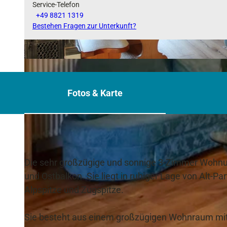
Service-Telefon
+49 8821 1319
Bestehen Fragen zur Unterkunft?
© FB
Fotos & Karte
Die sehr großzügige und sonnige 3-Zimmer Wohnu
und Ostbalkon. Sie liegt in ruhiger Lage von Alt-P
Alpspitze und Zugspitze.
Sie besteht aus einem großzügigen Wohnraum mit 