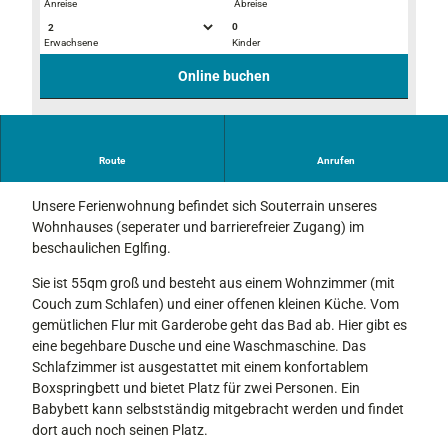
Anreise
Abreise
0
Erwachsene
Kinder
S
S
c
c
Online buchen
h
h
l
l
a
a
W
f
f
Route
Anrufen
i
Willkommen in der Kings&Queens-Lounge!
z
z
l
i
i
Unsere Ferienwohnung befindet sich Souterrain unseres
l
m
m
Wohnhauses (seperater und barrierefreier Zugang) im
k
m
m
beschaulichen Eglfing.
o
e
e
m
r
r
Sie ist 55qm groß und besteht aus einem Wohnzimmer (mit
m
1
2
Couch zum Schlafen) und einer offenen kleinen Küche. Vom
e
gemütlichen Flur mit Garderobe geht das Bad ab. Hier gibt es
n
eine begehbare Dusche und eine Waschmaschine. Das
Schlafzimmer ist ausgestattet mit einem konfortablem
Boxspringbett und bietet Platz für zwei Personen. Ein
Babybett kann selbstständig mitgebracht werden und findet
dort auch noch seinen Platz.