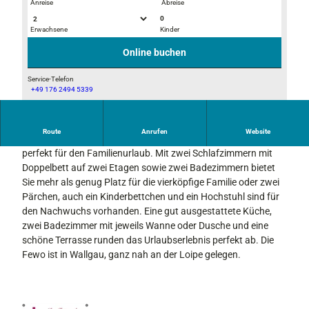
Anreise
Abreise
0
Erwachsene
Kinder
I
I
M
M
Online buchen
G
G
_
_
Service-Telefon
+49 176 2494 5339
6
6
I
6
6
M
3
2
G
Route
Anrufen
Website
2
8
Die geräumige Ferienwohnung Amelie im Haus Flora ist
_
perfekt für den Familienurlaub. Mit zwei Schlafzimmern mit
6
Doppelbett auf zwei Etagen sowie zwei Badezimmern bietet
6
Sie mehr als genug Platz für die vierköpfige Familie oder zwei
2
Pärchen, auch ein Kinderbettchen und ein Hochstuhl sind für
6
den Nachwuchs vorhanden. Eine gut ausgestattete Küche,
zwei Badezimmer mit jeweils Wanne oder Dusche und eine
schöne Terrasse runden das Urlaubserlebnis perfekt ab. Die
Fewo ist in Wallgau, ganz nah an der Loipe gelegen.