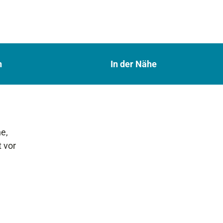
n
In der Nähe
e,
 vor