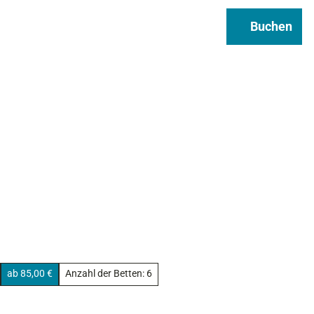
Regional & Genuss
Infos
Buchen
Suche
ab 85,00 €
Anzahl der Betten: 6