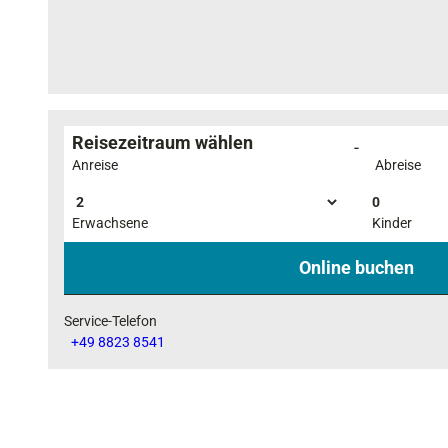
m
e
r
Reisezeitraum wählen
-
Anreise
Abreise
0
Erwachsene
Kinder
Online buchen
Service-Telefon
+49 8823 8541