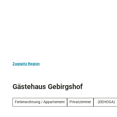
Z
Aktivurlaub
Kultur
Ausflugstipps
u
m
I
n
h
a
l
t
Zugspitz Region
Gästehaus Gebirgshof
Ferienwohnung / Appartement
Privatzimmer
(DEHOGA)