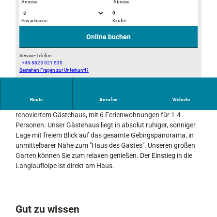
Anreise
Abreise
0
Erwachsene
Kinder
G
F
ä
e
Online buchen
s
w
t
o
Service-Telefon
+49 8825 921 535
e
1
Bestehen Fragen zur Unterkunft?
W
h
_
i
a
A
n
u
u
Route
Anrufen
Website
t
Herzlich willkommen zu jeder Jahreszeit in unserem neu
s
s
e
renoviertem Gästehaus, mit 6 Ferienwohnungen für 1-4
O
b
r
Personen. Unser Gästehaus liegt in absolut ruhiger, sonniger
b
l
h
Lage mit freiem Blick auf das gesamte Gebirgspanorama, in
e
i
a
unmittelbarer Nähe zum "Haus des Gastes". Unseren großen
r
c
u
Garten können Sie zum relaxen genießen. Der Einstieg in die
l
k
s
Langlaufloipe ist direkt am Haus.
a
b
n
i
d
l
d
Gut zu wissen