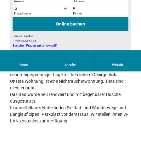
Anreise
Abreise
0
Erwachsene
Kinder
_
I
M
M
Online buchen
G
G
_
_
Service-Telefon
+49 8822 6825
4
4
Bestehen Fragen zur Unterkunft?
_
5
5
M
0
3
G
3
7
Route
Anrufen
Website
_
Gemütlich und komfortablel eingerichtete Ferienwohnung in
-
-
4
sehr ruhiger, sonniger Lage mit herrlichem Gebirgsblick.
K
K
5
Unsere Wohnung ist eine Nichtraucherwohnung. Tiere sind
o
o
1
nicht erlaubt.
p
p
7
Das Bad wurde neu renoviert und mit begehbarer Dusche
i
i
-
ausgestattet.
e
e
K
In unmittelbarer Nähe finden Sie Rad- und Wanderwege und
-
o
Langlaufloipen. Parkplatz vor dem Haus. Wir stellen Ihnen W-
K
p
LAN kostenlos zur Verfügung.
o
i
p
e
i
-
e