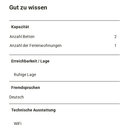
K
-
Gut zu wissen
o
K
p
o
i
p
Kapazität
e
i
-
e
Anzahl Betten
2
K
Anzahl der Ferienwohnungen
1
o
p
i
Erreichbarkeit / Lage
e
-
Ruhige Lage
K
o
Fremdsprachen
p
i
Deutsch
e
Technische Ausstattung
WiFi