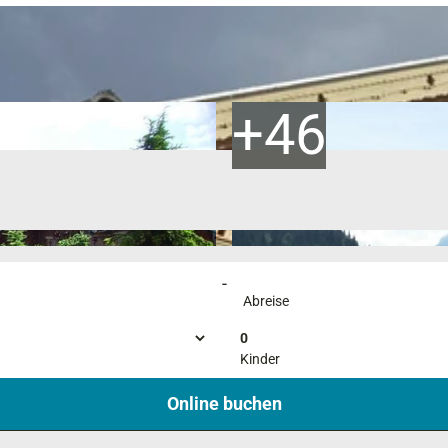
-
Abreise
0
Kinder
Online buchen