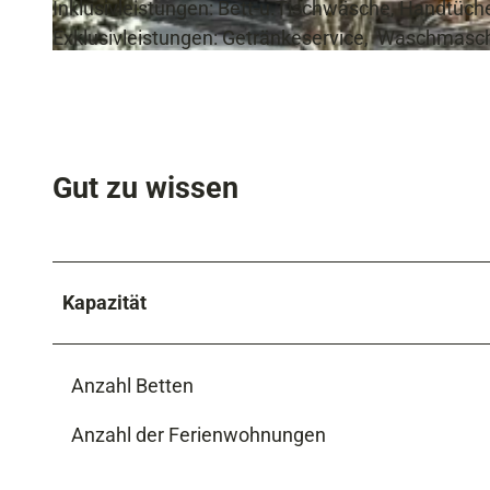
Inklusivleistungen: Bett-u.Tischwäsche, Handtüch
Exklusivleistungen: Getränkeservice, Waschmaschi
2
.
H
a
Gut zu wissen
u
s
b
i
l
Kapazität
d
Anzahl Betten
Anzahl der Ferienwohnungen