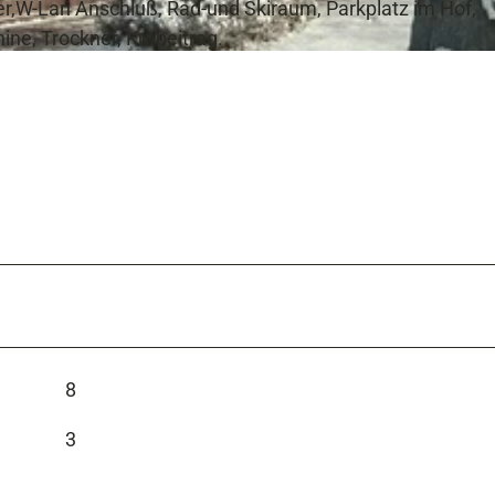
er,W-Lan Anschluß, Rad-und Skiraum, Parkplatz im Hof,
ne, Trockner, Kurbeitrag.
8
3