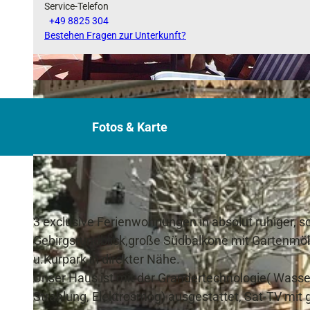
Service-Telefon
+49 8825 304
Bestehen Fragen zur Unterkunft?
© H. Simon
Fotos & Karte
3 exclusive Ferienwohnungen in absolut ruhiger, s
Gebirgsrundblick,große Südbalkone mit Gartenmöbe
u.Kurpark in direkter Nähe.
Unser Haus ist mit der Grandertechnologie( Wass
Strahlung, Elektrosmog) ausgestattet, Sat-TV mit 