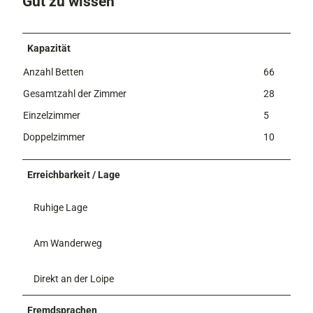
Gut zu wissen
e
e
1
Kapazität
Anzahl Betten
66
Gesamtzahl der Zimmer
28
Einzelzimmer
5
Doppelzimmer
10
Erreichbarkeit / Lage
Ruhige Lage
Am Wanderweg
Direkt an der Loipe
Fremdsprachen