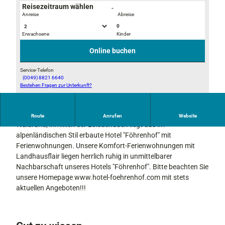
Reisezeitraum wählen
-
Anreise
Abreise
0
Erwachsene
Kinder
S
Z
t
i
Online buchen
ü
m
b
m
Service-Telefon
(0049) 8821 6640
e
e
Bestehen Fragen zur Unterkunft?
f
r
r
o
l
1
e
f
2
In einer schönen und ruhigen Lage von Farchant am
Route
Anrufen
Website
h
ü
Waldrand, inmitten der Loisachauen liegt das im
r
r
alpenländischen Stil erbaute Hotel "Föhrenhof" mit
e
H
Ferienwohnungen. Unsere Komfort-Ferienwohnungen mit
n
a
Landhausflair liegen herrlich ruhig in unmittelbarer
h
u
Nachbarschaft unseres Hotels "Föhrenhof". Bitte beachten Sie
o
s
unsere Homepage www.hotel-foehrenhof.com mit stets
f
g
aktuellen Angeboten!!!
-
ä
h
s
o
t
m