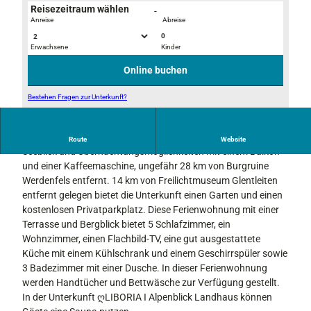
Reisezeitraum wählen
-
Anreise
Abreise
0
Erwachsene
Kinder
D
D
S
S
Online buchen
C
C
0
0
Bestehen Fragen zur Unterkunft?
4
4
D
4
4
S
Die Unterkunft ღLIBORIA I Alpenblick Landhaus verfügt über
7
8
Route
Website
C
Seeblick und Übernachtungsmöglichkeiten mit einem Balkon
2
0
0
und einer Kaffeemaschine, ungefähr 28 km von Burgruine
-
-
4
Werdenfels entfernt. 14 km von Freilichtmuseum Glentleiten
H
H
4
entfernt gelegen bietet die Unterkunft einen Garten und einen
D
D
7
kostenlosen Privatparkplatz. Diese Ferienwohnung mit einer
R
R
1
Terrasse und Bergblick bietet 5 Schlafzimmer, ein
-
Wohnzimmer, einen Flachbild-TV, eine gut ausgestattete
2
Küche mit einem Kühlschrank und einem Geschirrspüler sowie
3 Badezimmer mit einer Dusche. In dieser Ferienwohnung
werden Handtücher und Bettwäsche zur Verfügung gestellt.
In der Unterkunft ღLIBORIA I Alpenblick Landhaus können