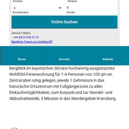
Anreise
Abreise
0
Erwachsene
Kinder
A
A
u
u
Online buchen
s
s
s
s
Service-Telefon
+49 8823 936 9710
i
i
Bestehen Fragen zur Unterkunft?
H
c
c
a
h
h
u
t
t
Route
Anrufen
Website
s
Wir bieten Ihnen in unserem neugebauten Haus mit herrlichem
B
_
a
Bergblick im bayerischen Stil eine hochwertig ausgestattete
a
B
n
Wohlfühl-Ferienwohnung für 1-4 Personen von 105 qm an.
l
a
s
Zentral aber ruhig gelegen, jeweils 1 Gehminute in das
k
l
i
historische Ortszentrum mit Fußgängerzone zu allen
o
k
c
Einkaufsmöglichkeiten, zum Kurpark und zur Wander- und
n
o
h
Skibushaltestelle, 5 Minuten in das Wandergebiet Kranzberg.
S
n
t
u
e
d