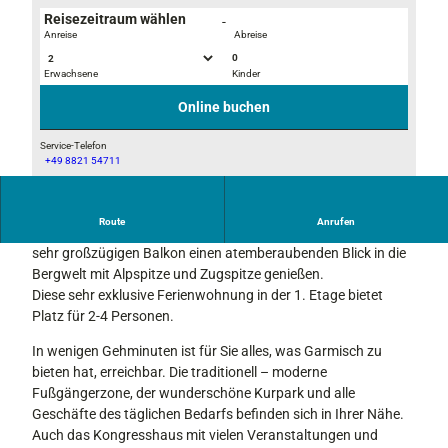
Reisezeitraum wählen
-
Anreise
Abreise
0
Erwachsene
Kinder
L
L
u
u
Online buchen
n
n
a
a
Service-Telefon
+49 8821 54711
_
_
L
B
E
u
a
s
n
Route
Anrufen
l
s
Sie wohnen ruhig und dennoch sehr zentral und können vom
a
k
b
sehr großzügigen Balkon einen atemberaubenden Blick in die
_
o
e
Bergwelt mit Alpspitze und Zugspitze genießen.
B
n
r
Diese sehr exklusive Ferienwohnung in der 1. Etage bietet
a
e
Platz für 2-4 Personen.
l
i
k
In wenigen Gehminuten ist für Sie alles, was Garmisch zu
c
o
bieten hat, erreichbar. Die traditionell – moderne
h
n
Fußgängerzone, der wunderschöne Kurpark und alle
3
Geschäfte des täglichen Bedarfs befinden sich in Ihrer Nähe.
Auch das Kongresshaus mit vielen Veranstaltungen und