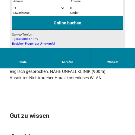
Anreise
Abreise
0
Erwachsene
Kinder
I
I
M
M
Online buchen
G
G
_
_
Service-Telefon
(0049) 8841 1369
7
7
Bestehen Fragen zur Unterkunft?
I
7
7
M
4
4
G
4
5
Route
Anrufen
Website
_
Pension in ruhiger Ortsrandlage, ganzjährig geöffnet. Es wird
7
englisch gesprochen. NÄHE UNFALLKLINIK (900m).
7
Absolutes Nichtraucher Haus! kostenloses WLAN
8
4
Gut zu wissen