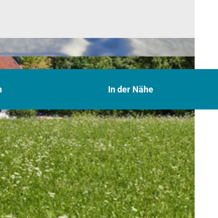
n
In der Nähe
e