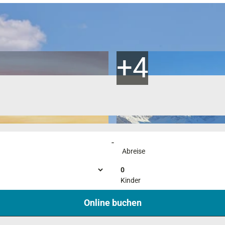
-
Abreise
0
Kinder
Online buchen