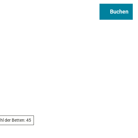
Regional & Genuss
Infos
Buchen
Suche
hl der Betten: 45