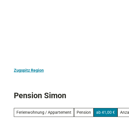
Z
Aktivurlaub
Kultur
Ausflugstipps
u
m
I
n
h
a
l
t
Zugspitz Region
Pension Simon
Ferienwohnung / Appartement
Pension
ab 41,00 €
Anza