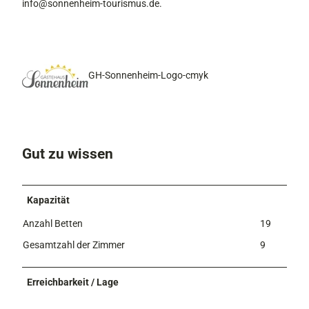
info@sonnenheim-tourismus.de.
s
S
o
n
n
GH-Sonnenheim-Logo-cmyk
e
n
h
e
i
Gut zu wissen
m
Kapazität
Anzahl Betten
19
Gesamtzahl der Zimmer
9
Erreichbarkeit / Lage