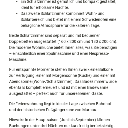
Ein Schlafzimmer ist gemütlich und kompakt gestaltet,
m
ideal für erholsame Nächte.
i
Das zweite Schlafzimmer kombiniert Wohn- und
t
Schlafbereich und bietet mit einem Schwedenofen eine
S
behagliche Atmosphäre für die kälteren Tage.
o
f
Beide Schlafzimmer sind separat und mit bequemen
a
Doppelbetten ausgestattet (160 x 200 cm und 180 x 200 cm).
u
Die moderne Wohnküche bietet Ihnen alles, was Sie benötigen
n
– einschließlich einer Spülmaschine und einer Nespresso-
d
Maschine.
F
Für entspannte Momente stehen Ihnen zwei kleine Balkone
e
zur Verfügung: einer mit Morgensonne (Küche) und einer mit
r
Abendsonne (Wohn-/Schlafzimmer). Das Badezimmer wurde
n
ebenfalls komplett erneuert und ist mit einer Badewanne
s
ausgestattet – perfekt auch für unsere kleinen Gäste.
e
h
Die Ferienwohnung liegt in idealer Lage zwischen Bahnhof
e
und der historischen Fußgängerzone von Murnau.
r
Hinweis: In der Hauptsaison (Juni bis September) können
Buchungen unter drei Nächten nur kurzfristig berücksichtigt