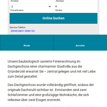
Anreise
Abreise
0
Erwachsene
Kinder
K
E
ü
s
Online buchen
c
s
h
e
Service-Telefon
(0049) 8841 9989133
e
n
U
n
s
Route
Anrufen
Ferienwohnung im Herzen von Murnau
e
r
e
Unsere baubiologisch sanierte Ferienwohnung im
W
Dachgeschoss einer charmanten Stadtvilla aus der
o
Gründerzeit erwartet Sie – zentral gelegen und mit viel Liebe
h
zum Detail gestaltet.
n
Das Dachgeschoss wurde vollständig geöffnet, sodass der
k
originale Dachstuhl sichtbar ist. Entstanden sind zwei
ü
Schlafzimmer und eine großzügige Wohnküche, die sich
c
teilweise über zwei Etagen erstreckt.
h
e