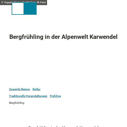
Z
© Zugspitz Region GmbH; Foto: M. Fend
u
Suche
Menü
m
I
n
h
Bergfrühling in der Alpenwelt Karwendel
a
l
t
Zugspitz Region
Kultur
Traditionelle Veranstaltungen
Frühling
Bergfrühling