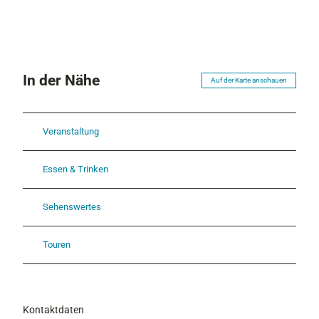
.
5
j
2
p
.
g
j
p
In der Nähe
Auf der Karte anschauen
g
Veranstaltung
Essen & Trinken
Sehenswertes
Touren
Kontaktdaten