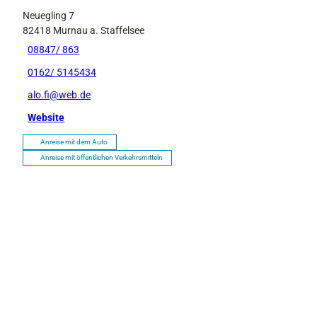
Neuegling 7
82418
Murnau a. Staffelsee
08847/ 863
0162/ 5145434
alo.fi@web.de
Website
Anreise mit dem Auto
Anreise mit öffentlichen Verkehrsmitteln