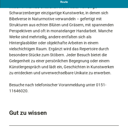
ARTvente - Für Ihre einzigARTigen Momente
Route
o
Mitten in Murnau entstehen in im Atelier von Birgit
B
Schwarzenberger einzigartige Kunstwerke, in denen sich
i
Bibelverse in Naturmotive verwandeln – gefertigt mit
r
Strukturen aus echten Blüten und Gräsern, mit spannenden
g
Perspektiven und oft in monatelanger Handarbeit. Manche
i
Werke sind mehrteilig, andere entfalten sich als
t
Hinterglasbilder oder objekthafte Arbeiten in einem
S
vielschichtigen Raum. Ergänzt wird das Repertoire durch
c
besondere Stücke zum Stöbern. Jeder Besuch bietet die
h
Gelegenheit zu einer persönlichen Begegnung oder einem
w
Künstlergespräch und lädt ein, Geschichten in Kunstwerken
a
zu entdecken und unverwechselbare Unikate zu erwerben.
r
z
Besuche nach telefonischer Voranmeldung unter 0151-
e
11646020.
n
b
e
Gut zu wissen
r
g
e