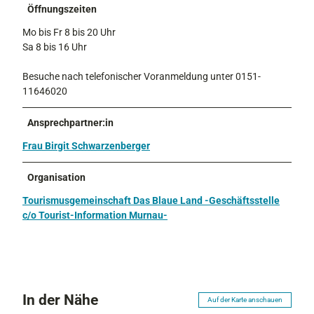
r
Öffnungszeiten
-
Mo bis Fr 8 bis 20 Uhr
K
Sa 8 bis 16 Uhr
ü
n
Besuche nach telefonischer Voranmeldung unter 0151-
s
11646020
t
l
Ansprechpartner:in
e
r
Frau Birgit Schwarzenberger
v
e
Organisation
r
z
Tourismusgemeinschaft Das Blaue Land -Geschäftsstelle
e
c/o Tourist-Information Murnau-
i
c
h
n
i
In der Nähe
s
Auf der Karte anschauen