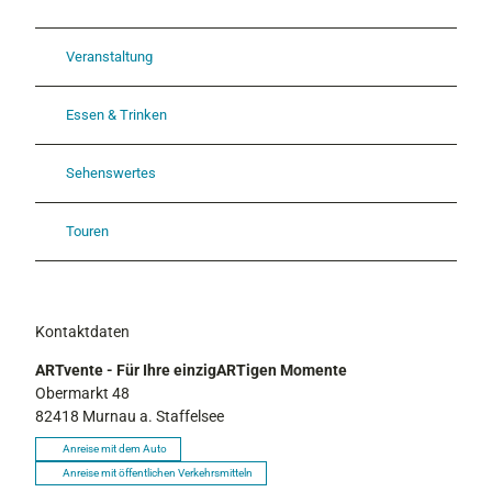
M
u
r
Veranstaltung
n
a
Essen & Trinken
u
.
j
Sehenswertes
p
g
Touren
Kontaktdaten
ARTvente - Für Ihre einzigARTigen Momente
Obermarkt 48
82418
Murnau a. Staffelsee
Anreise mit dem Auto
Anreise mit öffentlichen Verkehrsmitteln