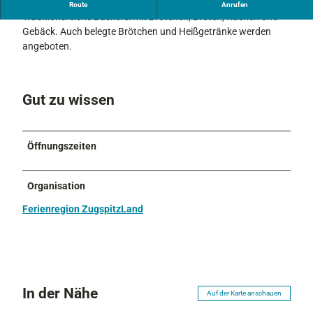
Kuchen, Brötchen und Brot sind
Route
Anrufen
k
Traditionsreiche Bäckerei mit Brötchen, Broten, Kuchen und
e
Gebäck. Auch belegte Brötchen und Heißgetränke werden
r
angeboten.
e
i
B
Gut zu wissen
u
r
k
F
Öffnungszeiten
a
r
Organisation
c
h
Ferienregion ZugspitzLand
a
n
t
In der Nähe
Auf der Karte anschauen